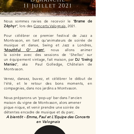
Dimanche
11 Juillet 2021
Nous sommes ravies de recevoir le
'Brame de
Zéphyr'
, lors des
Concerts Valognais,
2021.
Pour
célébrer
ce premier festival de Jazz a
Montvason, en tant qu'animateurs de
soirée
de
musique et danse, Swing et Jazz a Londres,
'Mouthful O' Jam'
, nous allons animer
la
soirée
avec des
sessions
de 'Shellac' sur
un
équipement
vintage, fait maison, par
DJ 'Swing
Maniac'
, aka Paul Golledge,
Châtelain
de
Montvason.
Venez, dansez, buvez, et
célébrer
le
début
de
l'été,
et le retour des bons moments, en
compagnies, dans nos jardins a Montvason.
Nous
préparons
un 'pop-up' bar dans l'ancien
maison du vigne de Montvason, alors amener
pique-nique, et venir prendre une
soirée
de
détentes
encadre de musique et du parc.
A
bientôt -
Emma, Paul et L'Equipe des Concerts
en Valognais