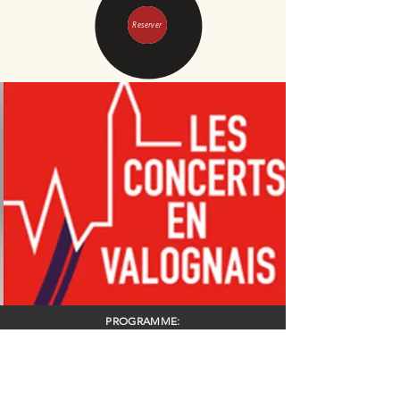
Reserver
PROGRAMME:
18.30: ANIMATIONS MUSICALE / PIQUES-NIQUES / APERO
DJ SWING MANIAC
Va vous jouer une session de musique jazz et swing des
années
1920's au 1950's sur les disques Shellac et tourne-disques
vintages (fait maison)